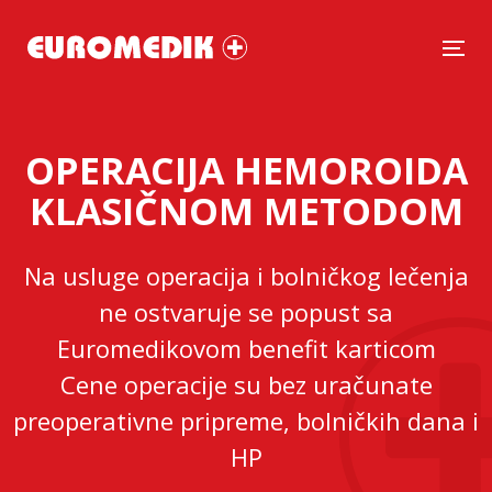
Tog
OPERACIJA HEMOROIDA
KLASIČNOM METODOM
Na usluge operacija i bolničkog lečenja
ne ostvaruje se popust sa
Euromedikovom benefit karticom
Cene operacije su bez uračunate
preoperativne pripreme, bolničkih dana i
HP