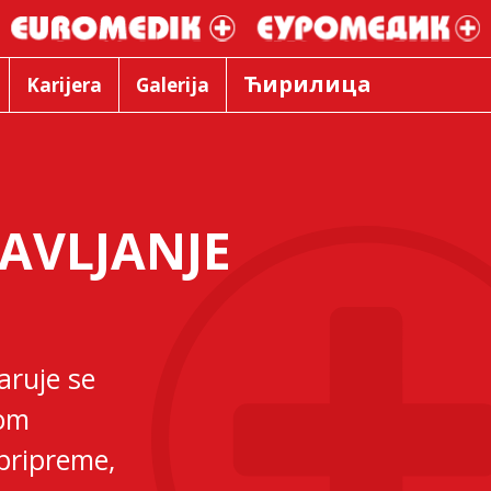
Ћирилица
Karijera
Galerija
AVLJANJE
aruje se
com
pripreme,