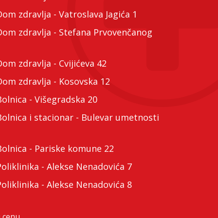
m zdravlja - Vatroslava Jagića 1
m zdravlja - Stefana Prvovenčanog
m zdravlja - Cvijićeva 42
m zdravlja - Kosovska 12
lnica - Višegradska 20
lnica i stacionar - Bulevar umetnosti
lnica - Pariske komune 22
liklinika - Alekse Nenadovića 7
liklinika - Alekse Nenadovića 8
 cenu.