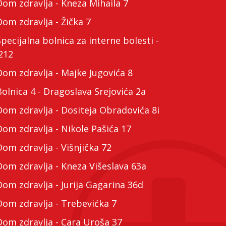
m zdravlja - Kneza Mihaila 7
m zdravlja - Žička 7
cijalna bolnica za interne bolesti -
212
m zdravlja - Majke Jugovića 8
lnica 4 - Dragoslava Srejovića 2a
m zdravlja - Dositeja Obradovića 8i
m zdravlja - Nikole Pašića 17
m zdravlja - Višnjička 72
m zdravlja - Kneza Višeslava 63a
m zdravlja - Jurija Gagarina 36d
m zdravlja - Trebevićka 7
m zdravlja - Cara Uroša 37