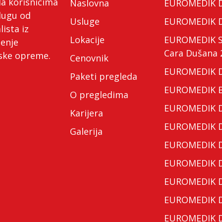
da korisnicima
Naslovna
EUROMEDIK Do
lugu od
Usluge
EUROMEDIK Do
lista iz
Lokacije
EUROMEDIK Spe
ćenje
Cara Dušana 
nske opreme.
Cenovnik
EUROMEDIK Do
Paketi pregleda
EUROMEDIK Bo
O pregledima
EUROMEDIK Do
Karijera
EUROMEDIK Do
Galerija
EUROMEDIK Do
EUROMEDIK Do
EUROMEDIK Do
EUROMEDIK Do
EUROMEDIK Do