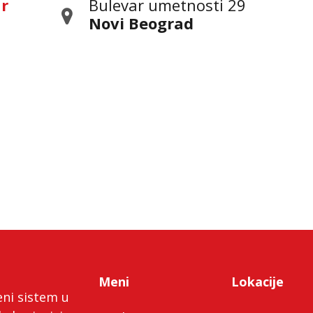
ar
Bulevar umetnosti 29
Novi Beograd
Meni
Lokacije
eni sistem u