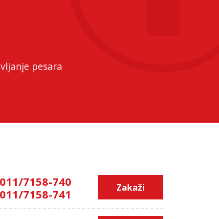
vljanje pesara
011/7158-740
Zakaži
011/7158-741