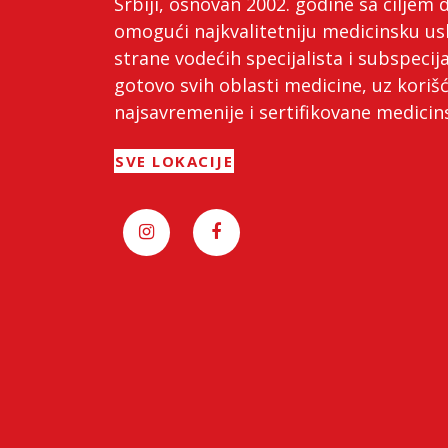
Srbiji, osnovan 2002. godine sa ciljem 
omogući najkvalitetniju medicinsku us
strane vodećih specijalista i subspecija
gotovo svih oblasti medicine, uz koriš
najsavremenije i sertifikovane medici
SVE LOKACIJE