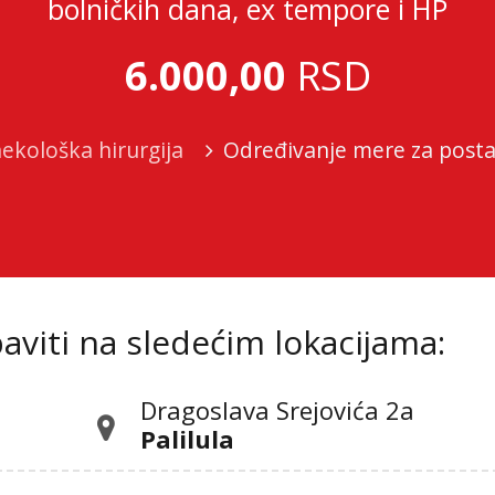
bolničkih dana, ex tempore i HP
6.000,00
RSD
ekološka hirurgija
Određivanje mere za posta
viti na sledećim lokacijama:
Dragoslava Srejovića 2а
Palilula