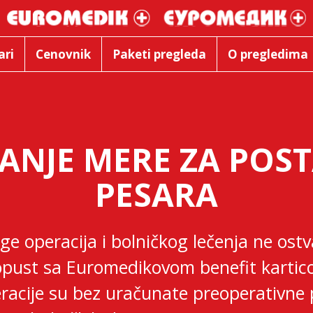
ari
Cenovnik
Paketi pregleda
O pregledima
ANJE MERE ZA POST
PESARA
ge operacija i bolničkog lečenja ne ostv
pust sa Euromedikovom benefit karti
racije su bez uračunate preoperativne 