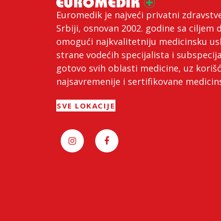
Euromedik je najveći privatni zdravstv
Srbiji, osnovan 2002. godine sa ciljem 
omogući najkvalitetniju medicinsku us
strane vodećih specijalista i subspecija
gotovo svih oblasti medicine, uz koriš
najsavremenije i sertifikovane medici
SVE LOKACIJE