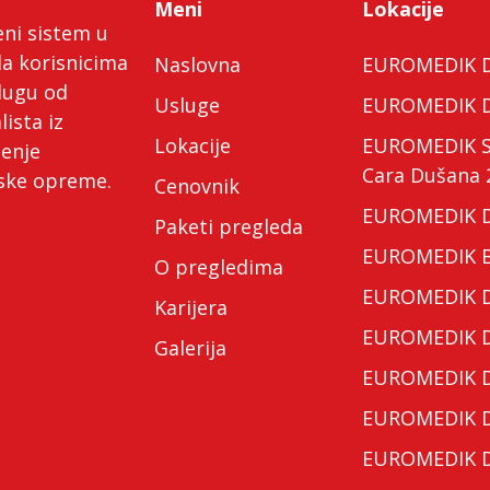
Meni
Lokacije
eni sistem u
da korisnicima
Naslovna
EUROMEDIK Do
lugu od
Usluge
EUROMEDIK Do
lista iz
Lokacije
EUROMEDIK Spe
ćenje
Cara Dušana 
nske opreme.
Cenovnik
EUROMEDIK Do
Paketi pregleda
EUROMEDIK Bo
O pregledima
EUROMEDIK Do
Karijera
EUROMEDIK Do
Galerija
EUROMEDIK Do
EUROMEDIK Do
EUROMEDIK Do