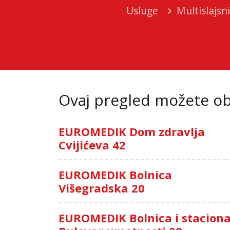
Usluge
Multislajsn
Ovaj pregled možete oba
EUROMEDIK Dom zdravlja
Cvijićeva 42
EUROMEDIK Bolnica
Višegradska 20
EUROMEDIK Bolnica i stacion