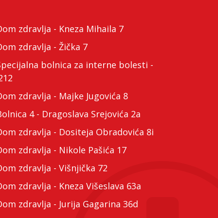
m zdravlja - Kneza Mihaila 7
m zdravlja - Žička 7
cijalna bolnica za interne bolesti -
212
m zdravlja - Majke Jugovića 8
lnica 4 - Dragoslava Srejovića 2a
m zdravlja - Dositeja Obradovića 8i
m zdravlja - Nikole Pašića 17
m zdravlja - Višnjička 72
m zdravlja - Kneza Višeslava 63a
m zdravlja - Jurija Gagarina 36d