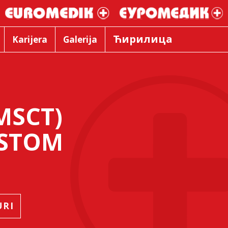
Ћирилица
Karijera
Galerija
MSCT)
ASTOM
URI