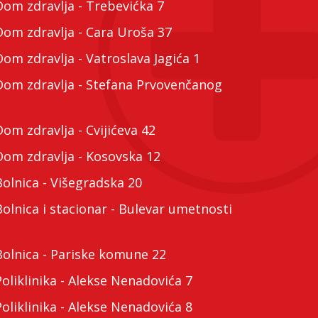
m zdravlja - Trebevićka 7
m zdravlja - Cara Uroša 37
m zdravlja - Vatroslava Jagića 1
m zdravlja - Stefana Prvovenčanog
m zdravlja - Cvijićeva 42
m zdravlja - Kosovska 12
lnica - Višegradska 20
lnica i stacionar - Bulevar umetnosti
lnica - Pariske komune 22
liklinika - Alekse Nenadovića 7
liklinika - Alekse Nenadovića 8