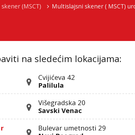
i skener (MSCT)
Multislajsni skener ( MSCT) ur
viti na sledećim lokacijama:
Cvijićeva 42
Palilula
Višegradska 20
Savski Venac
ar
Bulevar umetnosti 29