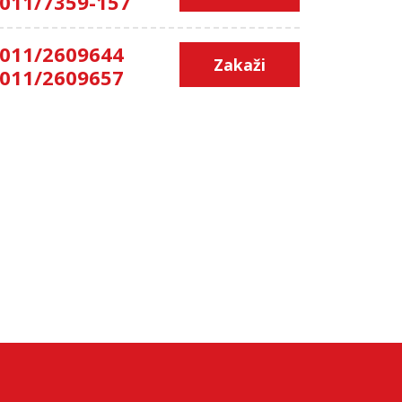
011/7359-157
011/2609644
Zakaži
011/2609657