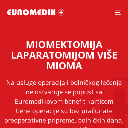
Tog
MIOMEKTOMIJA
LAPARATOMIJOM VIŠE
MIOMA
Na usluge operacija i bolničkog lečenja
ne ostvaruje se popust sa
Euromedikovom benefit karticom
Cene operacije su bez uračunate
preoperativne pripreme, bolničkih dana,