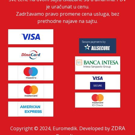
je uračunat u cenu.
Zadržavamo pravo promene cena usluga, bez
prethodne najave na sajtu.
ZDRA
Copyright © 2024, Euromedik. Developed by