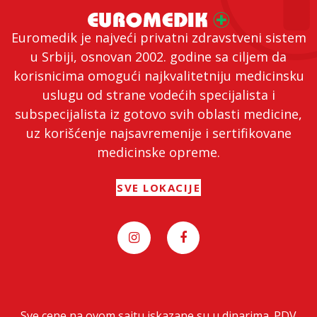
Euromedik je najveći privatni zdravstveni sistem
u Srbiji, osnovan 2002. godine sa ciljem da
korisnicima omogući najkvalitetniju medicinsku
uslugu od strane vodećih specijalista i
subspecijalista iz gotovo svih oblasti medicine,
uz korišćenje najsavremenije i sertifikovane
medicinske opreme.
SVE LOKACIJE
Sve cene na ovom sajtu iskazane su u dinarima. PDV