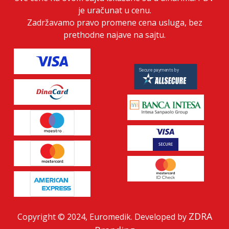
je uračunat u cenu.
Zadržavamo pravo promene cena usluga, bez
prethodne najave na sajtu.
ZDRA
Copyright © 2024, Euromedik. Developed by