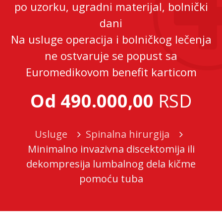
po uzorku, ugradni materijal, bolnički
dani
Na usluge operacija i bolničkog lečenja
ne ostvaruje se popust sa
Euromedikovom benefit karticom
Od 490.000,00
RSD
Usluge
Spinalna hirurgija
Minimalno invazivna discektomija ili
dekompresija lumbalnog dela kičme
pomoću tuba