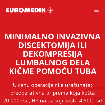
Tog
MINIMALNO INVAZIVNA
DISCEKTOMIJA ILI
DEKOMPRESIJA
LUMBALNOG DELA
KIČME POMOĆU TUBA
U cenu operacije nije uračunata:
preoperativna priprema koja košta
20.000 rsd, HP nalaz koji košta 4.500 rsd