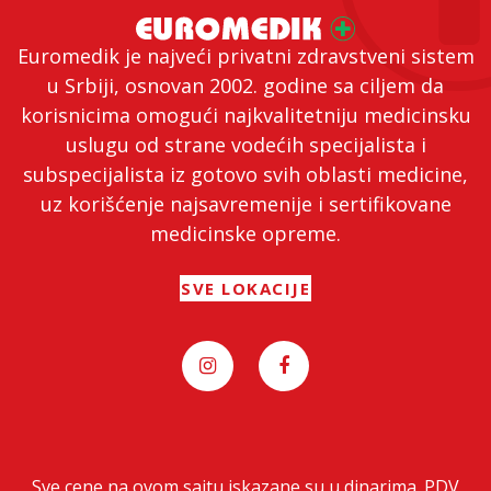
Euromedik je najveći privatni zdravstveni sistem
u Srbiji, osnovan 2002. godine sa ciljem da
korisnicima omogući najkvalitetniju medicinsku
uslugu od strane vodećih specijalista i
subspecijalista iz gotovo svih oblasti medicine,
uz korišćenje najsavremenije i sertifikovane
medicinske opreme.
SVE LOKACIJE
Sve cene na ovom sajtu iskazane su u dinarima. PDV