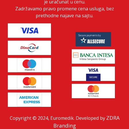
je uračunat u cenu.
Zadržavamo pravo promene cena usluga, bez
prethodne najave na sajtu.
ZDRA
Copyright © 2024, Euromedik. Developed by
Branding