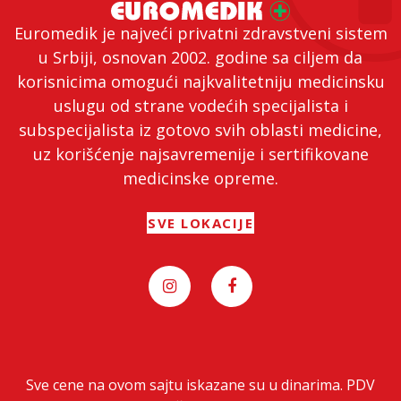
Euromedik je najveći privatni zdravstveni sistem
u Srbiji, osnovan 2002. godine sa ciljem da
korisnicima omogući najkvalitetniju medicinsku
uslugu od strane vodećih specijalista i
subspecijalista iz gotovo svih oblasti medicine,
uz korišćenje najsavremenije i sertifikovane
medicinske opreme.
SVE LOKACIJE
Sve cene na ovom sajtu iskazane su u dinarima. PDV