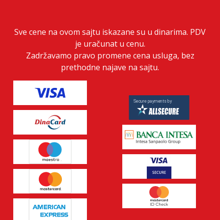
Sve cene na ovom sajtu iskazane su u dinarima. PDV
je uračunat u cenu.
Zadržavamo pravo promene cena usluga, bez
prethodne najave na sajtu.