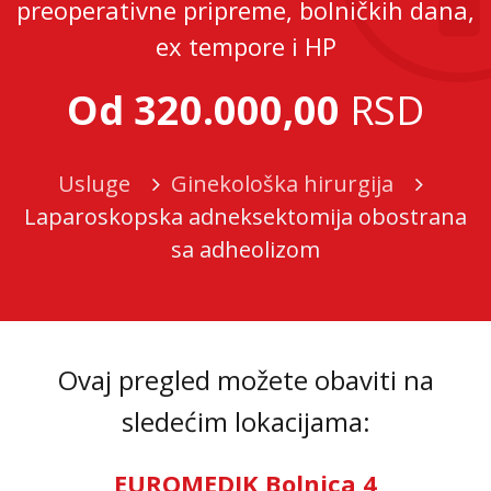
preoperativne pripreme, bolničkih dana,
ex tempore i HP
Od 320.000,00
RSD
Usluge
Ginekološka hirurgija
Laparoskopska adneksektomija obostrana
sa adheolizom
Ovaj pregled možete obaviti na
sledećim lokacijama:
EUROMEDIK Bolnica 4