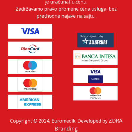
je uračunat u cenu.
Zadržavamo pravo promene cena usluga, bez
prethodne najave na sajtu.
ZDRA
Copyright © 2024, Euromedik. Developed by
Branding