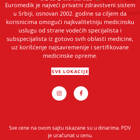
Euromedik je najveći privatni zdravstveni sistem
u Srbiji, osnovan 2002. godine sa ciljem da
korisnicima omogući najkvalitetniju medicinsku
uslugu od strane vodećih specijalista i
subspecijalista iz gotovo svih oblasti medicine,
uz korišćenje najsavremenije i sertifikovane
medicinske opreme.
SVE LOKACIJE
Sve cene na ovom sajtu iskazane su u dinarima. PDV
je uračunat u cenu.