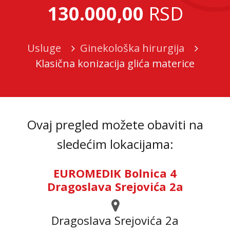
130.000,00
RSD
Usluge
Ginekološka hirurgija
Klasična konizacija glića materice
Ovaj pregled možete obaviti na
sledećim lokacijama:
EUROMEDIK Bolnica 4
Dragoslava Srejovića 2a
Dragoslava Srejovića 2а