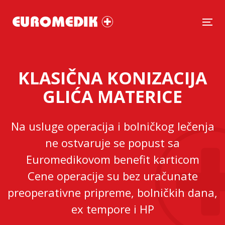
Tog
KLASIČNA KONIZACIJA
GLIĆA MATERICE
Na usluge operacija i bolničkog lečenja
ne ostvaruje se popust sa
Euromedikovom benefit karticom
Cene operacije su bez uračunate
preoperativne pripreme, bolničkih dana,
ex tempore i HP