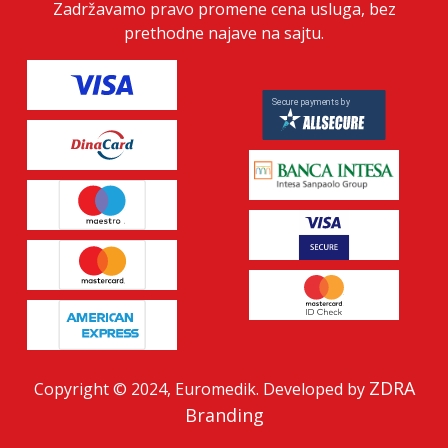
Zadržavamo pravo promene cena usluga, bez
prethodne najave na sajtu.
ZDRA
Copyright © 2024, Euromedik. Developed by
Branding