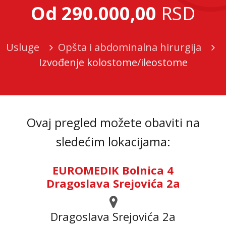
Od 290.000,00
RSD
Usluge
Opšta i abdominalna hirurgija
Izvođenje kolostome/ileostome
Ovaj pregled možete obaviti na
sledećim lokacijama:
EUROMEDIK Bolnica 4
Dragoslava Srejovića 2a
Dragoslava Srejovića 2а