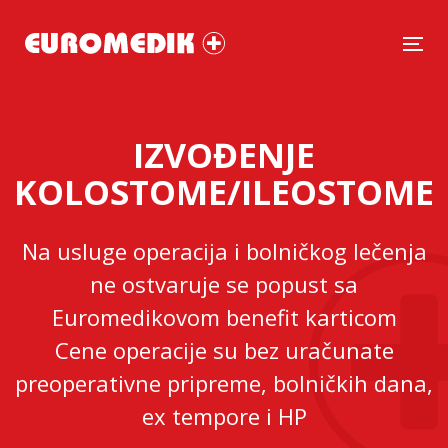
Tog
IZVOĐENJE
KOLOSTOME/ILEOSTOME
Na usluge operacija i bolničkog lečenja
ne ostvaruje se popust sa
Euromedikovom benefit karticom
Cene operacije su bez uračunate
preoperativne pripreme, bolničkih dana,
ex tempore i HP