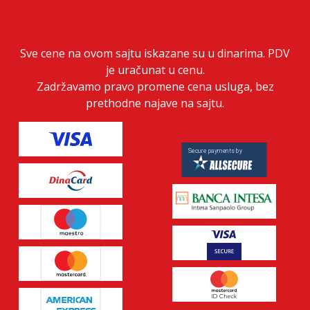
Sve cene na ovom sajtu iskazane su u dinarima. PDV
je uračunat u cenu.
Zadržavamo pravo promene cena usluga, bez
prethodne najave na sajtu.