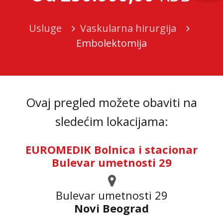
Usluge
Vaskularna hirurgija
Embolektomija
Ovaj pregled možete obaviti na
sledećim lokacijama:
EUROMEDIK Bolnica i stacionar
Bulevar umetnosti 29
Bulevar umetnosti 29
Novi Beograd