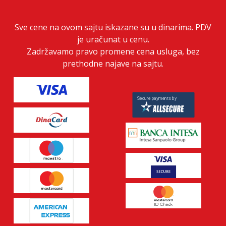
Sve cene na ovom sajtu iskazane su u dinarima. PDV
je uračunat u cenu.
Zadržavamo pravo promene cena usluga, bez
prethodne najave na sajtu.