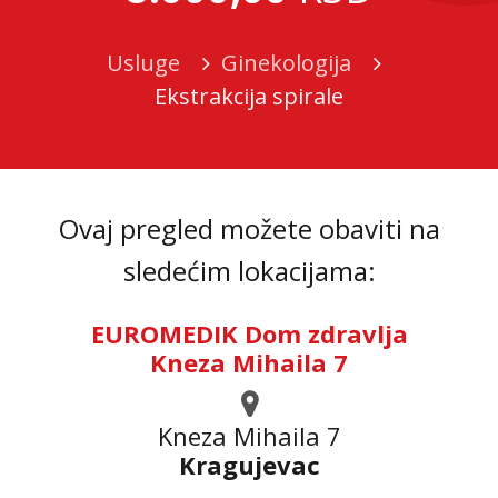
Usluge
Ginekologija
Ekstrakcija spirale
Ovaj pregled možete obaviti na
sledećim lokacijama:
EUROMEDIK Dom zdravlja
Kneza Mihaila 7
Kneza Mihaila 7
Kragujevac