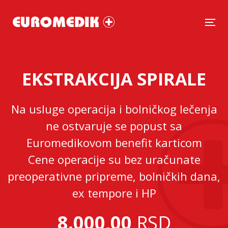
Tog
EKSTRAKCIJA SPIRALE
Na usluge operacija i bolničkog lečenja
ne ostvaruje se popust sa
Euromedikovom benefit karticom
Cene operacije su bez uračunate
preoperativne pripreme, bolničkih dana,
ex tempore i HP
8.000,00
RSD