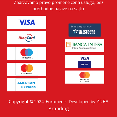
Zadržavamo pravo promene cena usluga, bez
prethodne najave na sajtu.
ZDRA
Copyright © 2024, Euromedik. Developed by
Branding