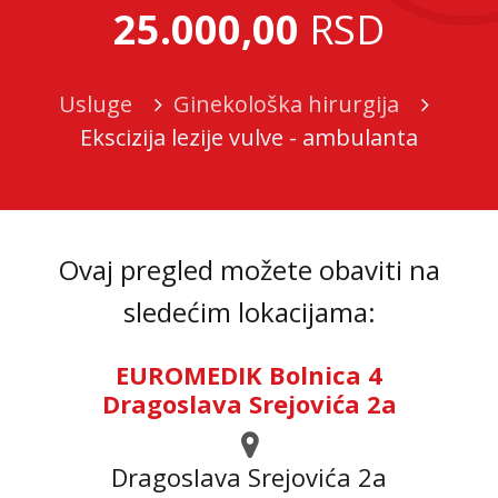
25.000,00
RSD
Usluge
Ginekološka hirurgija
Ekscizija lezije vulve - ambulanta
Ovaj pregled možete obaviti na
sledećim lokacijama:
EUROMEDIK Bolnica 4
Dragoslava Srejovića 2a
Dragoslava Srejovića 2а