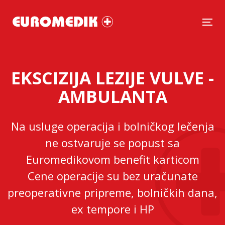
Tog
EKSCIZIJA LEZIJE VULVE -
AMBULANTA
Na usluge operacija i bolničkog lečenja
ne ostvaruje se popust sa
Euromedikovom benefit karticom
Cene operacije su bez uračunate
preoperativne pripreme, bolničkih dana,
ex tempore i HP