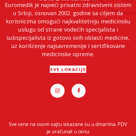
Euromedik je najveći privatni zdravstveni sistem
u Srbiji, osnovan 2002. godine sa ciljem da
korisnicima omogući najkvalitetniju medicinsku
uslugu od strane vodećih specijalista i
subspecijalista iz gotovo svih oblasti medicine,
uz korišćenje najsavremenije i sertifikovane
medicinske opreme.
SVE LOKACIJE
Sve cene na ovom sajtu iskazane su u dinarima. PDV
je uračunat u cenu.