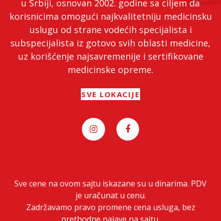
u Srbiji, osnovan 2002. godine sa ciljem da
korisnicima omogući najkvalitetniju medicinsku
uslugu od strane vodećih specijalista i
subspecijalista iz gotovo svih oblasti medicine,
uz korišćenje najsavremenije i sertifikovane
medicinske opreme.
SVE LOKACIJE
Sve cene na ovom sajtu iskazane su u dinarima. PDV
je uračunat u cenu.
Zadržavamo pravo promene cena usluga, bez
prethodne najave na sajtu.