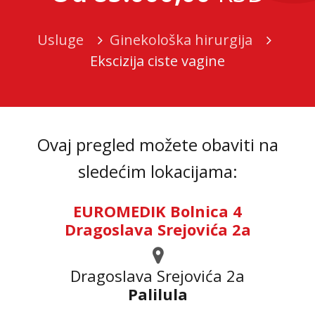
Usluge
Ginekološka hirurgija
Ekscizija ciste vagine
Ovaj pregled možete obaviti na
sledećim lokacijama:
EUROMEDIK Bolnica 4
Dragoslava Srejovića 2a
Dragoslava Srejovića 2а
Palilula