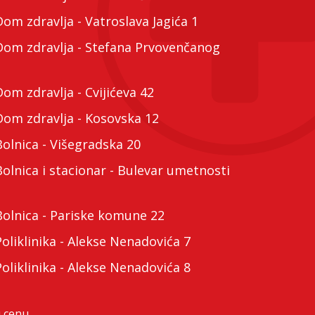
m zdravlja - Vatroslava Jagića 1
m zdravlja - Stefana Prvovenčanog
m zdravlja - Cvijićeva 42
m zdravlja - Kosovska 12
lnica - Višegradska 20
lnica i stacionar - Bulevar umetnosti
lnica - Pariske komune 22
liklinika - Alekse Nenadovića 7
liklinika - Alekse Nenadovića 8
 cenu.