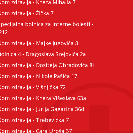
m zdravlja - Kneza Mihaila 7
m zdravlja - Žička 7
cijalna bolnica za interne bolesti -
212
m zdravlja - Majke Jugovića 8
lnica 4 - Dragoslava Srejovića 2a
m zdravlja - Dositeja Obradovića 8i
m zdravlja - Nikole Pašića 17
m zdravlja - Višnjička 72
m zdravlja - Kneza Višeslava 63a
m zdravlja - Jurija Gagarina 36d
m zdravlja - Trebevićka 7
m zdravlja - Cara Uroša 37