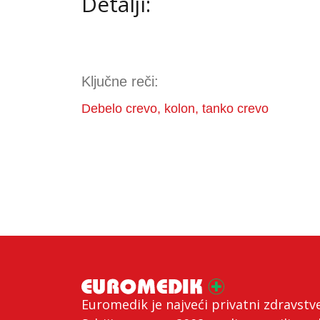
Detalji:
Ključne reči:
Debelo crevo, kolon, tanko crevo
Euromedik je najveći privatni zdravstv