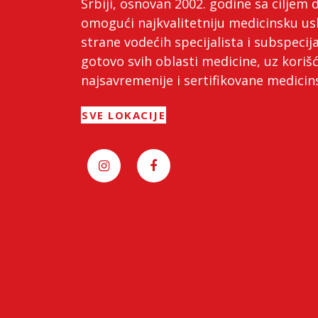
Srbiji, osnovan 2002. godine sa ciljem 
omogući najkvalitetniju medicinsku us
strane vodećih specijalista i subspecija
gotovo svih oblasti medicine, uz koriš
najsavremenije i sertifikovane medici
SVE LOKACIJE