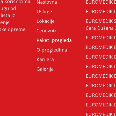
da korisnicima
Naslovna
EUROMEDIK Do
lugu od
Usluge
EUROMEDIK Do
lista iz
Lokacije
EUROMEDIK Spe
ćenje
Cara Dušana 
nske opreme.
Cenovnik
EUROMEDIK Do
Paketi pregleda
EUROMEDIK Bo
O pregledima
EUROMEDIK Do
Karijera
EUROMEDIK Do
Galerija
EUROMEDIK Do
EUROMEDIK Do
EUROMEDIK Do
EUROMEDIK Do
EUROMEDIK Do