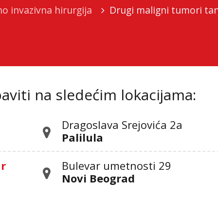
o invazivna hirurgija
Drugi maligni tumori ta
viti na sledećim lokacijama:
Dragoslava Srejovića 2а
Palilula
ar
Bulevar umetnosti 29
Novi Beograd