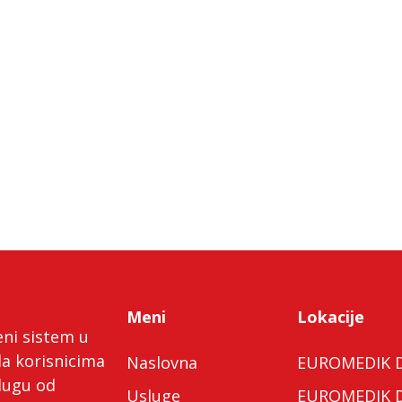
Meni
Lokacije
eni sistem u
da korisnicima
Naslovna
EUROMEDIK Do
lugu od
Usluge
EUROMEDIK Do