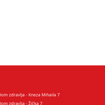
m zdravlja - Kneza Mihaila 7
m zdravlja - Žička 7