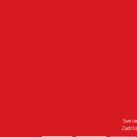
Sve c
Zadrža