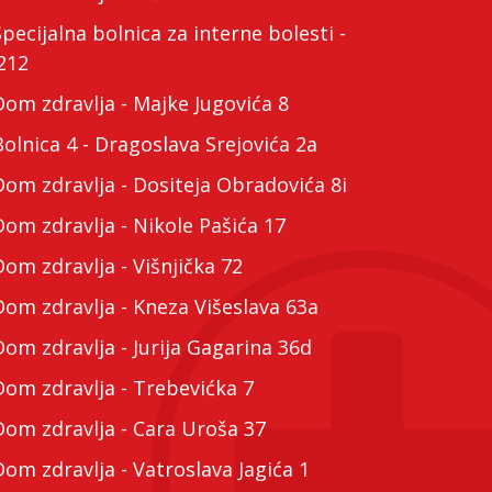
cijalna bolnica za interne bolesti -
212
m zdravlja - Majke Jugovića 8
lnica 4 - Dragoslava Srejovića 2a
m zdravlja - Dositeja Obradovića 8i
m zdravlja - Nikole Pašića 17
m zdravlja - Višnjička 72
m zdravlja - Kneza Višeslava 63a
m zdravlja - Jurija Gagarina 36d
m zdravlja - Trebevićka 7
m zdravlja - Cara Uroša 37
m zdravlja - Vatroslava Jagića 1