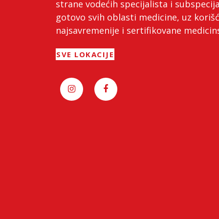
strane vodećih specijalista i subspecija
gotovo svih oblasti medicine, uz koriš
najsavremenije i sertifikovane medici
SVE LOKACIJE