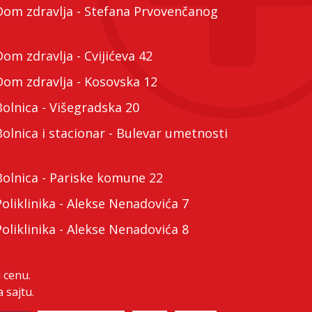
m zdravlja - Stefana Prvovenčanog
m zdravlja - Cvijićeva 42
m zdravlja - Kosovska 12
lnica - Višegradska 20
lnica i stacionar - Bulevar umetnosti
lnica - Pariske komune 22
liklinika - Alekse Nenadovića 7
liklinika - Alekse Nenadovića 8
 cenu.
 sajtu.