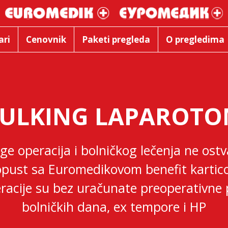
ari
Cenovnik
Paketi pregleda
O pregledima
ULKING LAPAROTO
ge operacija i bolničkog lečenja ne ostv
pust sa Euromedikovom benefit karti
racije su bez uračunate preoperativne 
bolničkih dana, ex tempore i HP