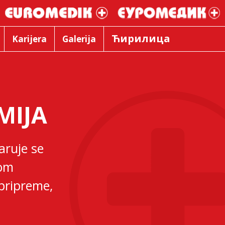
Ћирилица
Karijera
Galerija
MIJA
aruje se
com
pripreme,