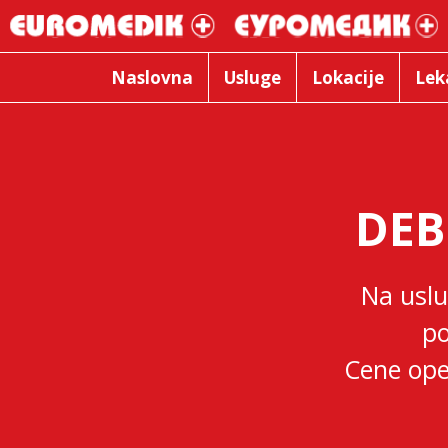
Naslovna
Usluge
Lokacije
Lek
DEB
Na uslu
po
Cene ope