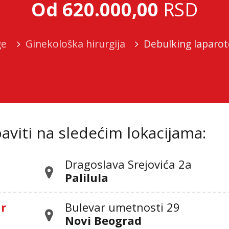
Od 620.000,00
RSD
ge
Ginekološka hirurgija
Debulking laparot
viti na sledećim lokacijama:
Dragoslava Srejovića 2а
Palilula
ar
Bulevar umetnosti 29
Novi Beograd