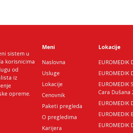
Meni
Lokacije
eni sistem u
da korisnicima
Naslovna
EUROMEDIK Do
lugu od
Usluge
EUROMEDIK Do
lista iz
Lokacije
EUROMEDIK Spe
ćenje
Cara Dušana 
nske opreme.
Cenovnik
EUROMEDIK Do
Paketi pregleda
EUROMEDIK Bo
O pregledima
EUROMEDIK Do
Karijera