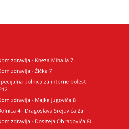
m zdravlja - Kneza Mihaila 7
m zdravlja - Žička 7
cijalna bolnica za interne bolesti -
212
m zdravlja - Majke Jugovića 8
lnica 4 - Dragoslava Srejovića 2a
m zdravlja - Dositeja Obradovića 8i