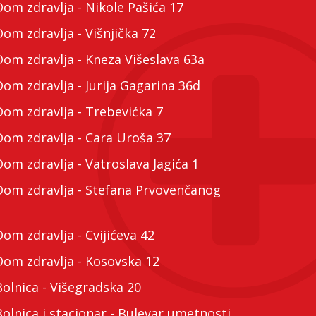
m zdravlja - Nikole Pašića 17
m zdravlja - Višnjička 72
m zdravlja - Kneza Višeslava 63a
m zdravlja - Jurija Gagarina 36d
m zdravlja - Trebevićka 7
m zdravlja - Cara Uroša 37
m zdravlja - Vatroslava Jagića 1
m zdravlja - Stefana Prvovenčanog
m zdravlja - Cvijićeva 42
m zdravlja - Kosovska 12
lnica - Višegradska 20
lnica i stacionar - Bulevar umetnosti