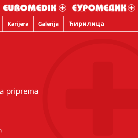
Ћирилица
Karijera
Galerija
na priprema
n