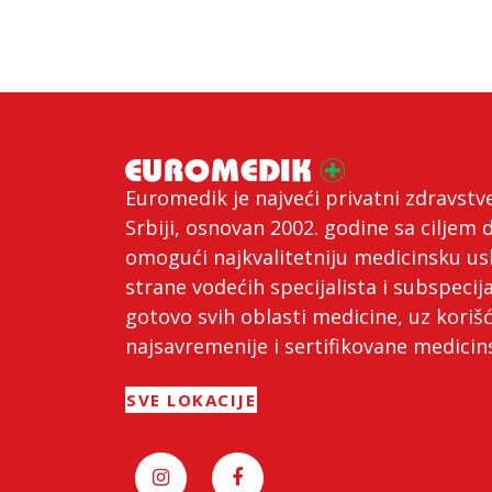
Euromedik je najveći privatni zdravstv
Srbiji, osnovan 2002. godine sa ciljem 
omogući najkvalitetniju medicinsku us
strane vodećih specijalista i subspecija
gotovo svih oblasti medicine, uz koriš
najsavremenije i sertifikovane medici
SVE LOKACIJE