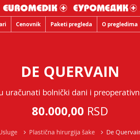
ari
Cenovnik
Paketi pregleda
O pregledima
DE QUERVAIN
u uračunati bolnički dani i preoperativ
80.000,00
RSD
Usluge
Plastična hirurgija šake
De Quervai