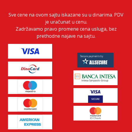
Sve cene na ovom sajtu iskazane su u dinarima. PDV
je uračunat u cenu.
Zadržavamo pravo promene cena usluga, bez
prethodne najave na sajtu.